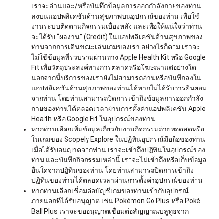
เราจะอ่านและ/หรือบันทึกข้อมูลการออกกำลังกายของท่าน
ลงบนแอปพลิเคชันด้านสุขภาพบนอุปกรณ์ของท่าน เพื่อใช้
งานระบบติดตามกิจกรรมเบื้องหลัง และเพื่อให้แน่ใจว่าท่าน
จะได้รับ “ผลงาน” (Credit) ในแอปพลิเคชันด้านสุขภาพของ
ท่านจากการเดินขณะเล่นเกมของเรา อย่างไรก็ตาม เราจะ
ไม่ใช้ข้อมูลที่รวบรวมผ่านทาง Apple Health Kit หรือ Google
Fit เพื่อวัตถุประสงค์ทางการตลาดหรือโฆษณาแต่อย่างใด
นอกจากนี้บริการของเรายังไม่สามารถอ่านหรือบันทึกลงใน
แอปพลิเคชันด้านสุขภาพของท่านได้หากไม่ได้รับการยินยอม
จากท่าน โดยท่านสามารถปิดการเข้าถึงข้อมูลการออกกำลัง
กายของท่านได้ตลอดเวลาผ่านการตั้งค่าแอปพลิเคชัน Apple
Health หรือ Google Fit ในอุปกรณ์ของท่าน
หากท่านเลือกเพิ่มข้อมูลเกี่ยวกับงานกิจกรรมถ่ายทอดสดหรือ
ในเกมของ Scopely Explore ในปฏิทินอุปกรณ์มือถือของท่าน
เมื่อได้รับอนุญาตจากท่าน เราจะเข้าถึงปฏิทินในอุปกรณ์ของ
ท่าน และบันทึกกิจกรรมเหล่านี้ เราจะไม่เข้าถึงหรือเก็บข้อมูล
อื่นใดจากปฏิทินของท่าน โดยท่านสามารถปิดการเข้าถึง
ปฏิทินของท่านได้ตลอดเวลาผ่านการตั้งค่าอุปกรณ์ของท่าน
หากท่านเลือกเชื่อมต่อบัญชีเกมของท่านเข้ากับอุปกรณ์
ภายนอกที่ได้รับอนุญาต เช่น Pokémon Go Plus หรือ Poké
Ball Plus เราจะขออนุญาตเชื่อมต่อสัญญาณบลูทูธจาก