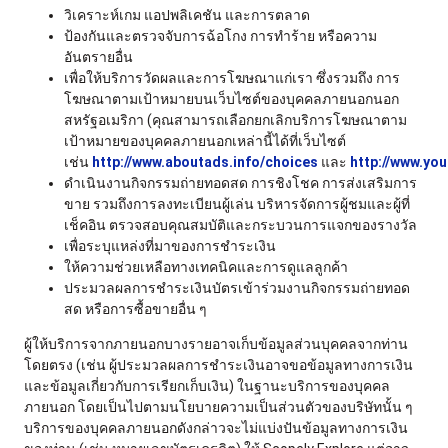
วิเคราะห์เกม แอปพลิเคชัน และการตลาด
ป้องกันและตรวจจับการฉ้อโกง การทำร้าย หรือความ
อันตรายอื่น
เพื่อให้บริการวัดผลและการโฆษณาแก่เรา ซึ่งรวมถึง การ
โฆษณาตามเป้าหมายบนเว็บไซต์ของบุคคลภายนอกนอก
สหรัฐอเมริกา (คุณสามารถเลือกยกเลิกบริการโฆษณาตาม
เป้าหมายของบุคคลภายนอกเหล่านี้ได้ที่เว็บไซต์
เช่น
http://www.aboutads.info/choices
และ
http://www.you
ดำเนินงานกิจกรรมถ่ายทอดสด การชิงโชค การส่งเสริมการ
ขาย รวมถึงการลงทะเบียนผู้เล่น บริหารจัดการผู้ชมและผู้ที่
เช็คอิน ตรวจสอบคุณสมบัติและกระบวนการแจกของรางวัล
เพื่อระบุแหล่งที่มาของการชำระเงิน
ให้ความช่วยเหลือทางเทคนิคและการดูแลลูกค้า
ประมวลผลการชำระเงินบัตรเข้าร่วมงานกิจกรรมถ่ายทอด
สด หรือการซื้อขายอื่น ๆ
ผู้ให้บริการจากภายนอกบางรายอาจเก็บข้อมูลส่วนบุคคลจากท่าน
โดยตรง (เช่น ผู้ประมวลผลการชำระเงินอาจขอข้อมูลทางการเงิน
และข้อมูลเกี่ยวกับการเรียกเก็บเงิน) ในฐานะบริการของบุคคล
ภายนอก โดยเป็นไปตามนโยบายความเป็นส่วนตัวของบริษัทนั้น ๆ
บริการของบุคคลภายนอกดังกล่าวจะไม่แบ่งปันข้อมูลทางการเงิน