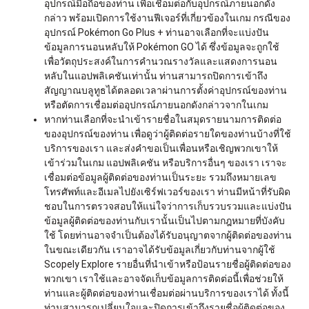
อุปกรณ์มือถือของท่าน เพื่อเชื่อมต่อกับอุปกรณ์ภายนอกดัง
กล่าว พร้อมเปิดการใช้งานฟีเจอร์ที่เกี่ยวข้องในเกม กรณีของ
อุปกรณ์ Pokémon Go Plus + ท่านอาจเลือกที่จะแบ่งปัน
ข้อมูลการนอนหลับให้ Pokémon GO ได้ ซึ่งข้อมูลจะถูกใช้
เพื่อวัตถุประสงค์ในการคำนวณรางวัลและแสดงการนอน
หลับในแอปพลิเคชันเท่านั้น ท่านสามารถปิดการเข้าถึง
สัญญาณบลูทูธได้ตลอดเวลาผ่านการตั้งค่าอุปกรณ์ของท่าน
หรือตัดการเชื่อมต่ออุปกรณ์ภายนอกดังกล่าวจากในเกม
หากท่านเลือกที่จะนำเข้ารายชื่อในสมุดรายนามการติดต่อ
ของอุปกรณ์ของท่าน เพื่อดูว่าผู้ติดต่อรายใดของท่านบ้างที่ใช้
บริการของเรา และส่งคำขอเป็นเพื่อนหรือเชิญพวกเขาให้
เข้าร่วมในเกม แอปพลิเคชัน หรือบริการอื่นๆ ของเรา เราจะ
เชื่อมต่อข้อมูลผู้ติดต่อของท่านเป็นระยะ รวมถึงหมายเลข
โทรศัพท์และอีเมลไปยังเซิร์ฟเวอร์ของเรา ท่านมีหน้าที่รับผิด
ชอบในการตรวจสอบให้แน่ใจว่าการเก็บรวบรวมและแบ่งปัน
ข้อมูลผู้ติดต่อของท่านกับเรานั้นเป็นไปตามกฎหมายที่บังคับ
ใช้ โดยท่านอาจจำเป็นต้องได้รับอนุญาตจากผู้ติดต่อของท่าน
ในขณะเดียวกัน เราอาจได้รับข้อมูลเกี่ยวกับท่านจากผู้ใช้
Scopely Explore รายอื่นที่นำเข้าหรือป้อนรายชื่อผู้ติดต่อของ
พวกเขา เราใช้และอาจจัดเก็บข้อมูลการติดต่อนี้เพื่อช่วยให้
ท่านและผู้ติดต่อของท่านเชื่อมต่อผ่านบริการของเราได้ ทั้งนี้
ท่านสามารถเปลี่ยนใจและปิดการเข้าถึงรายชื่อผู้ติดต่อของ