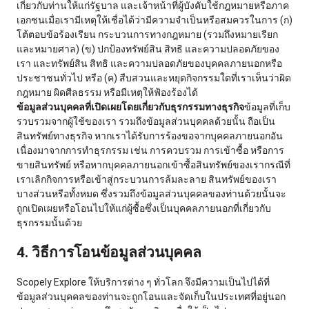
เกี่ยวกับท่านให้แก่รัฐบาล และเจ้าหน้าที่ผู้บังคับใช้กฎหมายหรือภาค
เอกชนเมื่อเรามีเหตุให้เชื่อได้ว่ามีความจำเป็นหรือสมควรในการ (ก)
โต้ตอบข้อร้องเรียน กระบวนการทางกฎหมาย (รวมถึงหมายเรียก
และหมายศาล) (ข) ปกป้องทรัพย์สิน สิทธิ และความปลอดภัยของ
เรา และทรัพย์สิน สิทธิ และความปลอดภัยของบุคคลภายนอกหรือ
ประชาชนทั่วไป หรือ (ค) สืบสวนและหยุดกิจกรรมใดที่เราเห็นว่าผิด
กฎหมาย ผิดศีลธรรม หรือมีเหตุให้ฟ้องร้องได้
ข้อมูลส่วนบุคคลที่เปิดเผยโดยเกี่ยวกับธุรกรรมทางธุรกิจ
ข้อมูลที่เก็บ
รวบรวมจากผู้ใช้ของเรา รวมถึงข้อมูลส่วนบุคคลด้วยนั้น ถือเป็น
สินทรัพย์ทางธุรกิจ หากเราได้รับการร้องขอจากบุคคลภายนอกอัน
เนื่องมาจากการทำธุรกรรม เช่น การควบรวม การเข้าซื้อ หรือการ
ขายสินทรัพย์ หรือหากบุคคลภายนอกเข้าซื้อสินทรัพย์ของเรากรณีที่
เราเลิกกิจการหรือเข้าสู่กระบวนการล้มละลาย สินทรัพย์ของเรา
บางส่วนหรือทั้งหมด ซึ่งรวมถึงข้อมูลส่วนบุคคลของท่านด้วยนั้นจะ
ถูกเปิดเผยหรือโอนไปให้แก่ผู้ซื้อซึ่งเป็นบุคคลภายนอกที่เกี่ยวกับ
ธุรกรรมนั้นด้วย
4. วิธีการโอนข้อมูลส่วนบุคคล
Scopely Explore ให้บริการต่าง ๆ ทั่วโลก จึงมีความเป็นไปได้ที่
ข้อมูลส่วนบุคคลของท่านจะถูกโอนและจัดเก็บในประเทศที่อยู่นอก