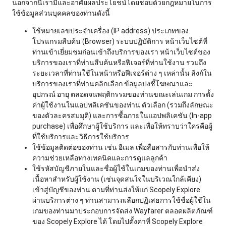
นอกจากนี้เรามีและอาศัยผลประโยชน์โดยชอบด้วยกฎหมายในการ
ใช้ข้อมูลส่วนบุคคลของท่านดังนี้
ใช้หมายเลขประจำเครื่อง (IP address) ประเภทของ
โปรแกรมสืบค้น (Browser) ระบบปฏิบัติการ หน้าเว็บไซต์ที่
ท่านเข้าเยี่ยมชมก่อนเข้าถึงบริการของเรา หน้าเว็บไซต์ของ
บริการของเราที่ท่านสืบค้นหรือฟีเจอร์ที่ท่านใช้งาน รวมถึง
ระยะเวลาที่ท่านใช้ในหน้าหรือฟีเจอร์ต่าง ๆ เหล่านั้น ลิงก์ใน
บริการของเราที่ท่านคลิกเลือก ข้อมูลบ่งชี้โฆษณาและ
อุปกรณ์ อายุ ตลอดจนพฤติกรรมของท่านขณะเล่นเกม การตั้ง
ค่าผู้ใช้งานในแอปพลิเคชันของท่าน ตัวเลือก (รวมถึงลักษณะ
ของตัวละครสมมุติ) และการซื้อภายในแอปพลิเคชัน (In-app
purchase) เพื่อศึกษาผู้ใช้บริการ และเพื่อให้ทราบว่าใครคือผู้
ที่ใช้บริการและวิธีการใช้บริการ
ใช้ข้อมูลติดต่อของท่าน เช่น อีเมล เพื่อสื่อสารกับท่านเพื่อให้
ความช่วยเหลือทางเทคนิคและการดูแลลูกค้า
ใช้รหัสบัญชีภายในและชื่อผู้ใช้ในเกมของท่านเพื่อนำส่ง
เนื้อหาสำหรับผู้ใช้งาน (เช่นจุดสนใจในบริเวณใกล้เคียง)
เข้าสู่บัญชีของท่าน ตามที่ท่านส่งให้แก่ Scopely Explore
ผ่านบริการต่าง ๆ ท่านสามารถเลือกปฏิเสธการใช้ชื่อผู้ใช้ใน
เกมของท่านมาประกอบการจัดส่ง Wayfarer ตลอดผลิตภัณฑ์
ของ Scopely Explore ได้ โดยไปตั้งค่าที่ Scopely Explore