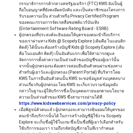
กรรมาธิการการค้ากลางสหรัฐอเมริกา (FTC) KWS ยังเป็นผู้
ถือใบอนุญาตที่ยังคงมีผลบังคับ และเป็นสมาชิกของโครงการ
รับรองความเป็น ส่วนตัวหรือ Privacy Certified Program
ของคณะกรรมการจัดเรตสื่อซอฟต์แวร์บันเทิง
(Entertainment Software Rating Board - ESRB)
ผู้ปกครองที่ประสงค์จะยินยอมให้บุตรของตนเข้าถึงบริการ
ของเราผ่านทาง Kids @ Scopely Explore (เดิมคือ ไนแอนติก
คิดส์) ได้นั้นจะต้องสร้างบัญชี Kids @ Scopely Explore (เดิม
คือ ไนแอนติก คิดส์) เป็นอันดับแรก เพื่อให้สามารถดูแล
จัดการการตั้งค่าความเป็นส่วนตัวของบัญชีของผู้เยาว์นั้น
จากนั้นผู้ปกครองจะต้องตรวจสอบยืนยันตัวตนผ่านช่องทาง
สำหรับผู้เยาว์และผู้ปกครอง (Parent Portal) ที่บริหารโดย
KWS ในการยืนยันตัวตนนั้น KWS จะขอข้อมูลส่วนบุคคลบาง
ส่วนเกี่ยวกับผู้ปกครอง โดย KWS จะเก็บรวบรวมข้อมูลดัง
กล่าวในฐานะผู้ให้บริการซึ่งเป็นบุคคลภายนอกตามนโยบาย
ความเป็นส่วนตัวของ KWS ซึ่งสามารถอ่านได้ที่
https://www.kidswebservices.com/privacy-policy
เมื่อพิสูจน์ตัวตนแล้ว ผู้ปกครองจะสามารถยินยอมให้บุตรของ
ตนเข้าถึงบริการนั้นได้ ในการสร้างบัญชีผู้ใช้งาน Scopely
Explore จะเก็บชื่อผู้ใช้ในเกม ซึ่งเป็นชื่อที่ผู้เยาว์เลือกสำหรับ
ใช้บริการของเรา รวมถึงรหัสบัญชีภายในที่เรากำหนด