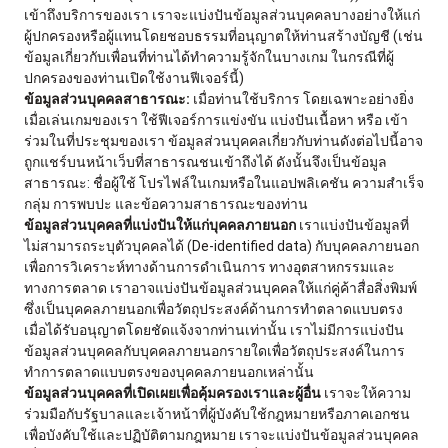
เข้าถึงบริการของเรา เราจะแบ่งปันข้อมูลส่วนบุคคลบางอย่างให้แก่
ผู้ปกครองหรือผู้แทนโดยชอบธรรมที่อนุญาตให้ท่านสร้างบัญชี (เช่น
ข้อมูลเกี่ยวกับเพื่อนที่ท่านได้ทำความรู้จักในบางเกม ในกรณีที่ผู้
ปกครองของท่านเปิดใช้งานฟีเจอร์นี้)
ข้อมูลส่วนบุคคลสาธารณะ:
เมื่อท่านใช้บริการ โดยเฉพาะอย่างยิ่ง
เมื่อเล่นเกมของเรา ใช้ฟีเจอร์การแข่งขัน แบ่งปันเนื้อหา หรือ เข้า
ร่วมในที่ประชุมของเรา ข้อมูลส่วนบุคคลเกี่ยวกับท่านดังต่อไปนี้อาจ
ถูกแชร์บนหน้าเว็บที่สาธารณชนเข้าถึงได้ ดังนั้นจึงเป็นข้อมูล
สาธารณะ: ชื่อผู้ใช้ โปรไฟล์ในเกมหรือในแอปพลิเคชัน ความสำเร็จ
กลุ่ม การพบปะ และข้อความสาธารณะของท่าน
ข้อมูลส่วนบุคคลที่แบ่งปันให้แก่บุคคลภายนอก
เราแบ่งปันข้อมูลที่
ไม่สามารถระบุตัวบุคคลได้ (De-identified data) กับบุคคลภายนอก
เพื่อการวิเคราะห์ทางด้านการดำเนินการ ทางอุตสาหกรรมและ
ทางการตลาด เราอาจแบ่งปันข้อมูลส่วนบุคคลให้แก่คู่ค้าสื่อสิ่งพิมพ์
ซึ่งเป็นบุคคลภายนอกเพื่อวัตถุประสงค์ด้านการทำตลาดแบบตรง
เมื่อได้รับอนุญาตโดยชัดแจ้งจากท่านเท่านั้น เราไม่มีการแบ่งปัน
ข้อมูลส่วนบุคคลกับบุคคลภายนอกรายใดเพื่อวัตถุประสงค์ในการ
ทำการตลาดแบบตรงของบุคคลภายนอกเหล่านั้น
ข้อมูลส่วนบุคคลที่เปิดเผยเพื่อคุ้มครองเราและผู้อื่น
เราจะให้ความ
ร่วมมือกับรัฐบาลและเจ้าหน้าที่ผู้บังคับใช้กฎหมายหรือภาคเอกชน
เพื่อบังคับใช้และปฏิบัติตามกฎหมาย เราจะแบ่งปันข้อมูลส่วนบุคคล