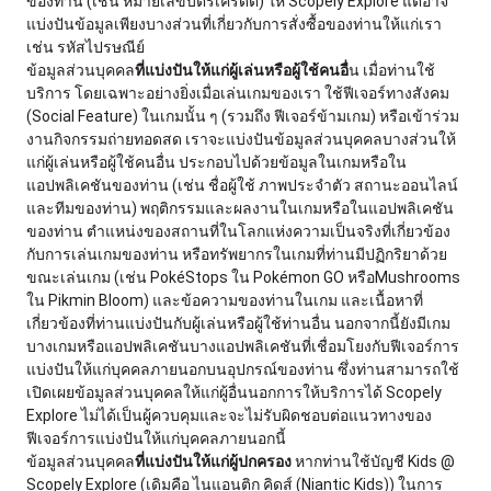
ของท่าน (เช่น หมายเลขบัตรเครดิต) ให้ Scopely Explore แต่อาจ
แบ่งปันข้อมูลเพียงบางส่วนที่เกี่ยวกับการสั่งซื้อของท่านให้แก่เรา
เช่น รหัสไปรษณีย์
ข้อมูลส่วนบุคคล
ที่แบ่งปันให้แก่ผู้เล่นหรือผู้ใช้คนอื่
น เมื่อท่านใช้
บริการ โดยเฉพาะอย่างยิ่งเมื่อเล่นเกมของเรา ใช้ฟีเจอร์ทางสังคม
(Social Feature) ในเกมนั้น ๆ (รวมถึง ฟีเจอร์ข้ามเกม) หรือเข้าร่วม
งานกิจกรรมถ่ายทอดสด เราจะแบ่งปันข้อมูลส่วนบุคคลบางส่วนให้
แก่ผู้เล่นหรือผู้ใช้คนอื่น ประกอบไปด้วยข้อมูลในเกมหรือใน
แอปพลิเคชันของท่าน (เช่น ชื่อผู้ใช้ ภาพประจำตัว สถานะออนไลน์
และทีมของท่าน) พฤติกรรมและผลงานในเกมหรือในแอปพลิเคชัน
ของท่าน ตำแหน่งของสถานที่ในโลกแห่งความเป็นจริงที่เกี่ยวข้อง
กับการเล่นเกมของท่าน หรือทรัพยากรในเกมที่ท่านมีปฏิกริยาด้วย
ขณะเล่นเกม (เช่น PokéStops ใน Pokémon GO หรือMushrooms
ใน Pikmin Bloom) และข้อความของท่านในเกม และเนื้อหาที่
เกี่ยวข้องที่ท่านแบ่งปันกับผู้เล่นหรือผู้ใช้ท่านอื่น นอกจากนี้ยังมีเกม
บางเกมหรือแอปพลิเคชันบางแอปพลิเคชันที่เชื่อมโยงกับฟีเจอร์การ
แบ่งปันให้แก่บุคคลภายนอกบนอุปกรณ์ของท่าน ซึ่งท่านสามารถใช้
เปิดเผยข้อมูลส่วนบุคคลให้แก่ผู้อื่นนอกการให้บริการได้ Scopely
Explore ไม่ได้เป็นผู้ควบคุมและจะไม่รับผิดชอบต่อแนวทางของ
ฟีเจอร์การแบ่งปันให้แก่บุคคลภายนอกนี้
ข้อมูลส่วนบุคคล
ที่แบ่งปันให้แก่ผู้ปกครอง
หากท่านใช้บัญชี Kids @
Scopely Explore (เดิมคือ ไนแอนติก คิดส์ (Niantic Kids)) ในการ