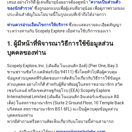
เสมอ อย่างไรก็ดี ผู้เล่นที่อายุน้อยอาจต้องดูหน้า “
ความเป็นส่วนตัว
ของนักสำรวจ
“ ซึ่งถูกออกแบบเพื่อผู้เล่นที่อายุน้อย เพื่อดูภาพรวมของ
ประเด็นสำคัญในนโยบายนี้ในรูปแบบที่เข้าถึงได้ง่ายกว่า
ท่านควรอ่านเงื่อนไขการให้บริการ
ซึ่งจะแสดงรายละเอียดสัญญา
ระหว่างท่านกับ Scopely Explore เมื่อท่านใช้บริการของเรา
1. ผู้มีหน้าที่พิจารณาวิธีการใช้ข้อมูลส่วน
บุคคลของท่าน
Scopely Explore, Inc. (เดิมคือ ไนแอนติก อิงค์) (Pier One, Bay 3
ซานฟรานซิสโก แคลิฟอร์เนีย 94111) ซึ่งโดยทั่วไปคือผู้ควบคุม
ข้อมูลส่วนบุคคลที่รับผิดชอบการตัดสินใจเกี่ยวกับวิธีการใช้ข้อมูล
ส่วนบุคคล อย่างไรก็ดี สำหรับผู้ที่อาศัยอยู่ในสหราชอาณาจักร สวิต
เซอร์แลนด์ หรือเขตเศรษฐกิจยุโรป (EEA) Scopely Explore
International Limited (เดิมคือ ไนแอนติก อินเตอร์เนชันแนล ลิมิ
เต็ด) ในสหราชอาณาจักร (Suite 2 Ground Floor, 10 Temple Back
บริสตอล สหราชอาณาจักร BS1 6FL) จะเป็นผู้ควบคุมข้อมูลส่วน
บุคคลของท่าน
หากมีคำถามหรือความคิดเห็นเกี่ยวกับนโยบายนี้ท่านสามารถ
ส่งอีเมลถึงเราได้ทาง
privacy@nianticlabs.com