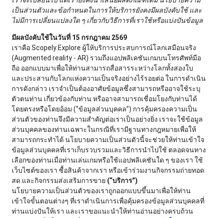
เราจะเปลี่ยนไป แต่เรายังคงนำเสนอผลิตภัณฑ์เดิม นโยบายความ
เป็นส่วนตัวและข้อกำหนดในการให้บริการยังคงมีผลบังคับใช้ และ
ไม่มีการเปลี่ยนแปลงใด ๆ เกี่ยวกับวิธีการที่เราใช้หรือแบ่งปันข้อมูล
มีผลบังคับใช้ในวันที่ 15 กรกฎาคม 2569
เราคือ Scopely Explore ผู้ให้บริการประสบการณ์โลกเสมือนจริง
(Augmented reality - AR) รวมถึงแอปพลิเคชันเกมบนโทรศัพท์มือ
ถือ ออกแบบมาเพื่อให้ท่านสามารถสื่อสารระหว่างโลกทั้งสองใบ
และประสานกับโลกแห่งความเป็นจริงอย่างไร้รอยต่อ ในการดำเนิน
การดังกล่าว เราจำเป็นต้องอาศัยข้อมูลซึ่งสามารถหรืออาจใช้ระบุ
ตัวตนท่าน เกี่ยวข้องกับท่าน หรืออาจสามารถเชื่อมโยงกับท่านได้
โดยตรงหรือโดยอ้อม (“ข้อมูลส่วนบุคคล”) การคุ้มครองความเป็น
ส่วนตัวของท่านจึงมีความสำคัญต่อเราเป็นอย่างยิ่ง เราจะใช้ข้อมูล
ส่วนบุคคลของท่านเฉพาะในกรณีที่เรามีฐานทางกฎหมายเพื่อให้
สามารถกระทำได้ นโยบายความเป็นส่วนตัวนี้จะช่วยให้ท่านเข้าใจ
ข้อมูลส่วนบุคคลที่เราเก็บรวบรวมและวิธีการนำไปใช้ ตลอดจนทาง
เลือกของท่านเมื่อท่านเล่นเกมหรือใช้แอปพลิเคชันใด ๆ ของเรา ใช้
เว็บไซต์ของเรา ซื้อสินค้าจากเรา หรือเข้าร่วมงานกิจกรรมถ่ายทอด
สด และกิจกรรมส่งเสริมการขาย
(“บริการ”)
นโยบายความเป็นส่วนตัวของเราถูกออกแบบขึ้นมาเพื่อให้ท่าน
เข้าใจขั้นตอนต่างๆ ที่เราดำเนินการเพื่อคุ้มครองข้อมูลส่วนบุคคลที่
ท่านแบ่งปันให้เรา และเราขอแนะนำให้ท่านอ่านอย่างครบถ้วน