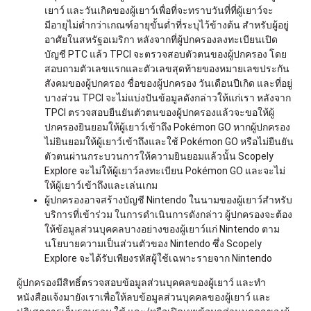
เยาว์ และวันเกิดของผู้เยาว์เพื่อที่จะทราบวันที่ที่ผู้เยาว์จะ
มีอายุไม่ต่ำกว่าเกณฑ์อายุขั้นต่ำที่ระบุไว้ข้างต้น สำหรับผู้อยู่
อาศัยในสหรัฐอเมริกา หลังจากที่ผู้ปกครองลงทะเบียนเปิด
บัญชี PTC แล้ว TPCI จะตรวจสอบตัวตนของผู้ปกครอง โดย
สอบถามตัวเลขแรกและตัวเลขสุดท้ายของหมายเลขประกัน
สังคมของผู้ปกครอง ชื่อของผู้ปกครอง วันเดือนปีเกิด และที่อยู่
บางส่วน TPCI จะไม่แบ่งปันข้อมูลดังกล่าวให้แก่เรา หลังจาก
TPCI ตรวจสอบยืนยันตัวตนของผู้ปกครองแล้วจะขอให้ผู้
ปกครองยินยอมให้ผู้เยาว์เข้าถึง Pokémon GO หากผู้ปกครอง
ไม่ยินยอมให้ผู้เยาว์เข้าถึงและใช้ Pokémon GO หรือไม่ยืนยัน
ตัวตนผ่านกระบวนการให้ความยินยอมแล้วนั้น Scopely
Explore จะไม่ให้ผู้เยาว์ลงทะเบียน Pokémon GO และจะไม่
ให้ผู้เยาว์เข้าถึงและเล่นเกม
ผู้ปกครองอาจสร้างบัญชี Nintendo ในนามของผู้เยาว์สำหรับ
บริการที่เข้าร่วม ในการดำเนินการดังกล่าว ผู้ปกครองจะต้อง
ให้ข้อมูลส่วนบุคคลบางอย่างของผู้เยาว์แก่ Nintendo ตาม
นโยบายความเป็นส่วนตัวของ Nintendo ซึ่ง Scopely
Explore จะได้รับเพียงรหัสผู้ใช้เฉพาะรายจาก Nintendo
ผู้ปกครองมีสิทธิ์ตรวจสอบข้อมูลส่วนบุคคลของผู้เยาว์ และทำ
หนังสือแจ้งมายังเราเพื่อให้ลบข้อมูลส่วนบุคคลของผู้เยาว์ และ