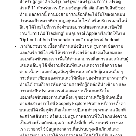
สำหรับผู้อยู่อาศัยในรัฐบางรัฐของสหรัฐอเมริกา”) โปรดดู
ส่วนที่ 11 สำหรับการเปิดเผยข้อมูลเพิ่มเติมเกี่ยวกับสิทธิของ
ท่าน นอกจากนี้ ท่านยังสามารถเลือกที่จะไม่รับโฆษณาแบบ
กำหนดเป้าหมายที่ปรากฏอยู่บนเว็บไซต์ หรือบริการออนไลน์
อื่น ๆ ได้โดยไปที่การตั้งค่าบนอุปกรณ์ของท่านและเปิดใช้
งาน “Limit Ad Tracking” บนอุปกรณ์ Apple หรือเปิดใช้งาน
“Opt-out of Ads Personalisation” บนอุปกรณ์ Android
เราเก็บรวบรวมเนื้อหาที่ท่านแบ่งปัน เช่น รูปภาพ ข้อความ
และ/หรือ วิดีโอ เพื่อให้บริการฟีเจอร์ด้านสังคมในเกมและ
แอปพลิเคชันของเรา เพื่อให้ท่านสามารถสื่อสารและเล่นกับผู้
เล่นคนอื่น ๆ ได้ ซึ่งรวมถึงบันทึกและแสดงการสื่อสารของ
ท่าน เนื้อหา และข้อมูลอื่นๆ ที่ท่านแบ่งปันกับผู้เล่นคนอื่น ๆ
การค้นหาเพื่อนของท่านและให้เพื่อนของท่านสามารถหาตัว
ท่านได้ รวมถึงการค้นหาผ่านรายชื่อผู้ติดต่อที่นำเข้ามา และ
การแบ่งปันประสบการณ์และผลงานในเกมหรือใน
แอปพลิเคชันของท่านกับเพื่อน ๆ ของท่านหรือผู้เล่นคนอื่น
ท่านยังสามารถไปที่ Scopely Explore Profile หรือการตั้งค่า
บนแอปได้ เพื่อดูตัวเลือกในการปฏิเสธต่างๆ หากท่านเลือกที่
จะสร้างเส้นทาง หรือแบ่งปันรูปภาพสถานที่ในโลกแห่งความ
เป็นจริงพร้อมกับข้อมูลสถานที่ตั้งที่เกี่ยวข้องบนบริการของ
เรา เราอาจใช้ข้อมูลดังกล่าวเพื่อปรับปรุงผลิตภัณฑ์และ
บริการของเรา เราใช้การตรวจสอบโดยอัตโนมัติและการ