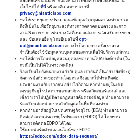
แอปพลิเคชัน นอกจากนี้ยังสามารถขอความช่วยเหลือผ่าน
เว็บไซต์ได้
ที่นี่
หรือส่งอีเมลมาหาเราที่
privacy@nianticlabs.com
ขอให้เราหยุดการประมวลผลข้อมูลส่วนบุคคลของท่าน รวม
ถึงที่เป็นไปเพื่อวัตถุประสงค์ทางการตลาดแบบตรงและการ
ส่งเสริมการขาย เช่น รางวัลที่เหมาะสม การส่งเสริมการขาย
และ ข้อเสนออื่นๆ โดยอีเมลไปที่
opt-
out@nianticslab.com
อย่างไรก็ตาม บางครั้งเราอาจ
จำเป็นต้องใช้ข้อมูลส่วนบุคคลของท่านเพื่อให้บริการแก่ท่าน
ขอให้มีการโอนข้อมูลส่วนบุคคลของท่านไปยังองค์กรอื่น (ใน
กรณีเป็นไปได้ในทางเทคนิค)
ร้องเรียนไปยังหน่วยงานกำกับดูแล เรายินดีเป็นอย่างยิ่งที่จะดู
จัดการข้อกังวลของท่านโดยตรง จึงอยากให้ท่านติดต่อ
ประสานงานกับเราก่อน อย่างไรก็ตาม หากท่านอยู่ในเขต
เศรษฐกิจยุโรป สหราชอาณาจักร หรือสวิตเซอร์แลนด์ และ
เชื่อว่าเราไม่ปฏิบัติตามกฎหมายคุ้มครองข้อมูล ท่านสามารถ
ร้องเรียนต่อหน่วยงานกำกับดูแลในพื้นที่ของท่าน
หากท่านอาศัยอยู่ในเขตเศรษฐกิจยุโรป (EEA) ท่านสามารถ
ติดต่อตัวแทนสหภาพยุโรปของเรา (EDPO) ได้ โดยท่าน
สามารถติดต่อ EDPO ได้โดย:
ใช้แบบฟอร์มคำขอออนไลน์ของ EDPO:
https://edpo.com/gdpr-data-request/