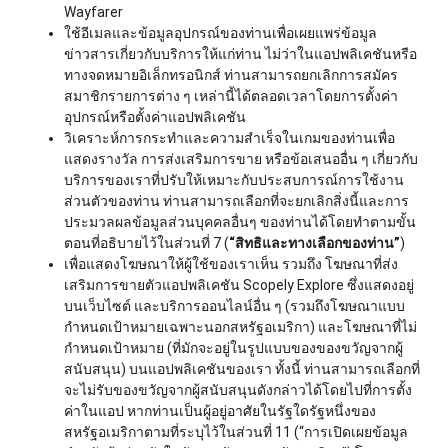
Wayfarer
ใช้อีเมลและข้อมูลอุปกรณ์ของท่านเพื่อเผยแพร่ข้อมูล
ข่าวสารเกี่ยวกับบริการให้แก่ท่าน ไม่ว่าในแอปพลิเคชันหรือ
ทางจดหมายอิเล็กทรอนิกส์ ท่านสามารถยกเลิกการสมัคร
สมาชิกรายการต่าง ๆ เหล่านี้ได้ตลอดเวลาโดยการตั้งค่า
อุปกรณ์หรือตั้งค่าแอปพลิเคชัน
วิเคราะห์การกระทำและความสำเร็จในเกมของท่านเพื่อ
แสดงรางวัล การส่งเสริมการขาย หรือข้อเสนออื่น ๆ เกี่ยวกับ
บริการของเราที่ปรับให้เหมาะกับประสบการณ์การใช้งาน
ส่วนตัวของท่าน ท่านสามารถเลือกที่จะยกเลิกสิ่งนี้และการ
ประมวลผลข้อมูลส่วนบุคคลอื่นๆ ของท่านได้โดยทำตามขั้น
ตอนที่อธิบายไว้ในส่วนที่ 7 (
“สิทธิและทางเลือกของท่าน”
)
เพื่อแสดงโฆษณาให้ผู้ใช้ของเราเห็น รวมถึง โฆษณาที่ส่ง
เสริมการขายตัวแอปพลิเคชัน Scopely Explore ซึ่งแสดงอยู่
บนเว็บไซต์ และบริการออนไลน์อื่น ๆ (รวมถึงโฆษณาแบบ
กำหนดเป้าหมายเฉพาะนอกสหรัฐอเมริกา) และโฆษณาที่ไม่
กำหนดเป้าหมาย (ที่มักจะอยู่ในรูปแบบของของขวัญจากผู้
สนับสนุน) บนแอปพลิเคชันของเรา ทั้งนี้ ท่านสามารถเลือกที่
จะไม่รับของขวัญจากผู้สนับสนุนดังกล่าวได้โดยไปที่การตั้ง
ค่าในแอป หากท่านเป็นผู้อยู่อาศัยในรัฐใดรัฐหนึ่งของ
สหรัฐอเมริกาตามที่ระบุไว้ในส่วนที่ 11 (“การเปิดเผยข้อมูล