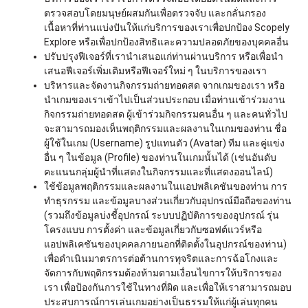
ตรวจสอบโดยมนุษย์ผสมกันเพื่อตรวจจับ และกลั่นกรอง
เนื้อหาที่ท่านแบ่งปันให้แก่บริการของเราเพื่อปกป้อง Scopely
Explore หรือเพื่อปกป้องสิทธิและความปลอดภัยของบุคคลอื่น
ปรับปรุงฟีเจอร์ที่เรานำเสนอแก่ท่านผ่านบริการ หรือเพื่อนำ
เสนอฟีเจอร์เพิ่มเติมหรือฟีเจอร์ใหม่ ๆ ในบริการของเรา
บริหารและจัดงานกิจกรรมถ่ายทอดสด จากเกมของเรา หรือ
นำเกมของเราเข้าไปเป็นส่วนประกอบ เมื่อท่านเข้าร่วมงาน
กิจกรรมถ่ายทอดสด ผู้เข้าร่วมกิจกรรมคนอื่น ๆ และคนทั่วไป
จะสามารถมองเห็นพฤติกรรมและผลงานในเกมของท่าน ชื่อ
ผู้ใช้ในเกม (Username) รูปแทนตัว (Avatar) ทีม และคู่แข่ง
อื่น ๆ ในข้อมูล (Profile) ของท่านในเกมนั้นได้ (เช่นอันดับ
คะแนนกลุ่มผู้นำที่แสดงในกิจกรรมและที่แสดงออนไลน์)
ใช้ข้อมูลพฤติกรรมและผลงานในแอปพลิเคชันของท่าน การ
ทำธุรกรรม และข้อมูลบางส่วนเกี่ยวกับอุปกรณ์มือถือของท่าน
(รวมถึงข้อมูลบ่งชี้อุปกรณ์ ระบบปฏิบัติการของอุปกรณ์ รุ่น
โครงแบบ การตั้งค่า และข้อมูลเกี่ยวกับซอฟต์แวร์หรือ
แอปพลิเคชันของบุคคลภายนอกที่ติดตั้งในอุปกรณ์ของท่าน)
เพื่อดำเนินมาตรการต่อต้านการทุจริตและการฉ้อโกงและ
จัดการกับพฤติกรรมต้องห้ามตามเงื่อนไขการให้บริการของ
เรา เพื่อป้องกันการใช้ในทางที่ผิด และเพื่อให้เราสามารถมอบ
ประสบการณ์การเล่นเกมอย่างเป็นธรรมให้แก่ผู้เล่นทุกคน