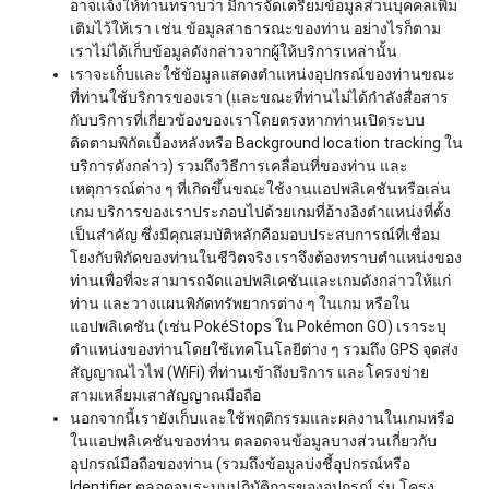
อาจแจ้งให้ท่านทราบว่า มีการจัดเตรียมข้อมูลส่วนบุคคลเพิ่ม
เติมไว้ให้เรา เช่น ข้อมูลสาธารณะของท่าน อย่างไรก็ตาม
เราไม่ได้เก็บข้อมูลดังกล่าวจากผู้ให้บริการเหล่านั้น
เราจะเก็บและใช้ข้อมูลแสดงตำแหน่งอุปกรณ์ของท่านขณะ
ที่ท่านใช้บริการของเรา (และขณะที่ท่านไม่ได้กำลังสื่อสาร
กับบริการที่เกี่ยวข้องของเราโดยตรงหากท่านเปิดระบบ
ติดตามพิกัดเบื้องหลังหรือ Background location tracking ใน
บริการดังกล่าว) รวมถึงวิธีการเคลื่อนที่ของท่าน และ
เหตุการณ์ต่าง ๆ ที่เกิดขึ้นขณะใช้งานแอปพลิเคชันหรือเล่น
เกม บริการของเราประกอบไปด้วยเกมที่อ้างอิงตำแหน่งที่ตั้ง
เป็นสำคัญ ซึ่งมีคุณสมบัติหลักคือมอบประสบการณ์ที่เชื่อม
โยงกับพิกัดของท่านในชีวิตจริง เราจึงต้องทราบตำแหน่งของ
ท่านเพื่อที่จะสามารถจัดแอปพลิเคชันและเกมดังกล่าวให้แก่
ท่าน และวางแผนพิกัดทรัพยากรต่าง ๆ ในเกม หรือใน
แอปพลิเคชัน (เช่น PokéStops ใน Pokémon GO) เราระบุ
ตำแหน่งของท่านโดยใช้เทคโนโลยีต่าง ๆ รวมถึง GPS จุดส่ง
สัญญาณไวไฟ (WiFi) ที่ท่านเข้าถึงบริการ และโครงข่าย
สามเหลี่ยมเสาสัญญาณมือถือ
นอกจากนี้เรายังเก็บและใช้พฤติกรรมและผลงานในเกมหรือ
ในแอปพลิเคชันของท่าน ตลอดจนข้อมูลบางส่วนเกี่ยวกับ
อุปกรณ์มือถือของท่าน (รวมถึงข้อมูลบ่งชี้อุปกรณ์หรือ
Identifier ตลอดจนระบบปฏิบัติการของอุปกรณ์ รุ่น โครง