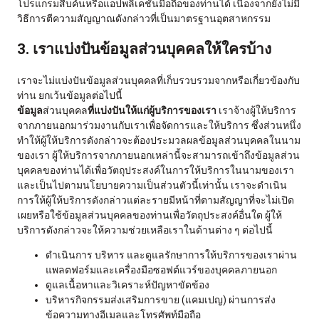
โปรแกรมสืบค้นหรือแอปพลิเคชันมือถือของท่านได้ เนื่องจากยังไม่มี
วิธีการตีความสัญญาณดังกล่าวที่เป็นมาตรฐานอุตสาหกรรม
3. เราแบ่งปันข้อมูลส่วนบุคคลให้ใครบ้าง
เราจะไม่แบ่งปันข้อมูลส่วนบุคคลที่เก็บรวบรวมจากหรือเกี่ยวข้องกับ
ท่าน ยกเว้นข้อมูลต่อไปนี้
ข้อมูล
ส่วนบุคคล
ที่แบ่งปันให้แก่ผู้บริการของเรา
เราจ้างผู้ให้บริการ
จากภายนอกมาร่วมงานกับเราเพื่อจัดการและให้บริการ ซึ่งส่วนหนึ่ง
ทำให้ผู้ให้บริการดังกล่าวจะต้องประมวลผลข้อมูลส่วนบุคคลในนาม
ของเรา ผู้ให้บริการจากภายนอกเหล่านี้จะสามารถเข้าถึงข้อมูลส่วน
บุคคลของท่านได้เพื่อวัตถุประสงค์ในการให้บริการในนามของเรา
และเป็นไปตามนโยบายความเป็นส่วนตัวนี้เท่านั้น เราจะดำเนิน
การให้ผู้ให้บริการดังกล่าวแต่ละรายมีหน้าที่ตามสัญญาที่จะไม่เปิด
เผยหรือใช้ข้อมูลส่วนบุคคลของท่านเพื่อวัตถุประสงค์อื่นใด ผู้ให้
บริการดังกล่าวจะให้ความช่วยเหลือเราในด้านต่าง ๆ ต่อไปนี้
ดำเนินการ บริหาร และดูแลรักษาการให้บริการของเราผ่าน
แพลตฟอร์มและเครื่องมือซอฟต์แวร์ของบุคคลภายนอก
ดูแลเนื้อหาและวิเคราะห์ปัญหาขัดข้อง
บริหารกิจกรรมส่งเสริมการขาย (แคมเปญ) ผ่านการส่ง
ข้อความทางอีเมลและโทรศัพท์มือถือ