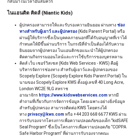
กลับมาในเวลาอันสมควร
ไนแอนติด คิดส์ (Niantic Kids)
ผู้ปกครองสามารถให้และรับรองความยินยอม ผ่านทาง
ช่อง
ทางสำหรับผู้เยาว์ และผู้ปกครอง
(Kids Parent Portal) หรือ
ผ่านผู้ให้บริการซึ่งเป็นบุคคลภายนอกที่ได้รับอนุญาตที่เราได้
กำหนดให้มีขึ้นผ่านบริการ ในกรณีที่จำเป็นต้องได้รับความ
ยินยอมจากผู้ปกครอง ไนแอนติกขอแนะนำให้ผู้ปกครอง
ติดตามกิจกรรมออนไลน์และการใช้บริการของบุตรหลาน
คิดส์ เว็บ เซอร์วิสเซส (Kids Web Services - KWS) คือผู้
บริหารจัดการช่องทาง สำหรับผู้เยาว์และผู้ปกครองของ
Scopely Explore (Scopely Explore Kids Parent Portal) ใน
นามของ Scopely Explore KWS ตั้งอยู่เลขที่ 40 Long Acre,
London WC2E 9LG สหราช
อาณาจักร
https://www.kidswebservices.com
หากมี
คำถามที่เกี่ยวกับการจัดการข้อมูล โดยเฉพาะอย่างยิ่งข้อมูล
สำหรับผู้ปกครอง สามารถติดต่อ KWS โดยตรงได้
ทาง
privacy@kws.com
หรือ +44 203 668 6677 KWS ผ่าน
การรับรองจากโครงการเพื่อความปลอดภัยของเด็ก “kidSAFE
Seal Program” ซึ่งเป็นโครงการเพื่อความปลอดภัย “COPPA
Safe Harbor Program” ที่ผ่านการรับรองจากคณะ