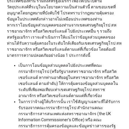
ประเทศของท่าน รวมถึงสหรัฐอเมริกา เพื่อให้เป็นไปตาม
วัตถุประสงค์ที่ระบุในนโยบายความเป็นส่วนตัวนี้ ตามขอบเขตที่
อนุญาตโดยกฎหมายที่บังคับใช้ โปรดทราบว่ากฎหมายคุ้มครอง
ข้อมูลในประเทศดังกล่าวอาจไม่เหมือนประเทศของท่าน
หากเราโอนข้อมูลส่วนบุคคลของท่านจากเขตเศรษฐกิจยุโรป สห
ราชอาณาจักร หรือสวิตเซอร์แลนด์ ไปยังประเทศอื่น ๆ รวมถึง
สหรัฐอเมริกา เราจะดำเนินการให้แน่ใจว่าข้อมูลส่วนบุคคลของ
ท่านได้รับความคุ้มครองในระดับใกล้เคียงกับเขตเศรษฐกิจยุโรป สห
ราชอาณาจักร หรือสวิตเซอร์แลนด์ตามแต่ที่เกี่ยวข้อง โดยต้องมี
มาตรการความปลอดภัยอย่างน้อย 1 ประการดังนี้
เป็นการโอนข้อมูลส่วนบุคคลไปยังประเทศที่คณะ
กรรมาธิการยุโรป (หรือรัฐบาลสหราชอาณาจักร หรือสวิต
เซอร์แลนด์ หากท่านอาศัยอยู่ในสหราชอาณาจักร หรือสวิต
เซอร์แลนด์ ตามลำดับ) ให้การคุ้มครองข้อมูลส่วนบุคคลใน
ระดับที่เพียงพอเทียบเท่าเขตเศรษฐกิจยุโรป สหราช
อาณาจักร หรือสวิตเซอร์แลนด์ตามแต่ที่เกี่ยวข้อง
ในการว่าจ้างผู้ให้บริการนั้น เราใช้สัญญาเฉพาะที่ได้รับการ
รับรองจากคณะกรรมาธิการยุโรป สำนักงานคณะ
กรรมาธิการสารสนเทศแห่งสหราชอาณาจักร (the UK
Information Commissioner’s Office) หรือ คณะ
กรรมาธิการการคุ้มครองข้อมูลและข้อมูลข่าวสารของรัฐ