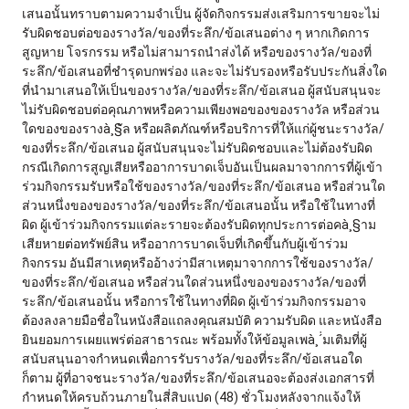
เสนอนั้นทราบตามความจำเป็น ผู้จัดกิจกรรมส่งเสริมการขายจะไม่
รับผิดชอบต่อของรางวัล/ของที่ระลึก/ข้อเสนอต่าง ๆ หากเกิดการ
สูญหาย โจรกรรม หรือไม่สามารถนำส่งได้ หรือของรางวัล/ของที่
ระลึก/ข้อเสนอที่ชำรุดบกพร่อง และจะไม่รับรองหรือรับประกันสิ่งใด
ที่นำมาเสนอให้เป็นของรางวัล/ของที่ระลึก/ข้อเสนอ ผู้สนับสนุนจะ
ไม่รับผิดชอบต่อคุณภาพหรือความเพียงพอของของรางวัล หรือส่วน
ใดของของรางà¸§ัล หรือผลิตภัณฑ์หรือบริการที่ให้แก่ผู้ชนะรางวัล/
ของที่ระลึก/ข้อเสนอ ผู้สนับสนุนจะไม่รับผิดชอบและไม่ต้องรับผิด
กรณีเกิดการสูญเสียหรืออาการบาดเจ็บอันเป็นผลมาจากการที่ผู้เข้า
ร่วมกิจกรรมรับหรือใช้ของรางวัล/ของที่ระลึก/ข้อเสนอ หรือส่วนใด
ส่วนหนึ่งของของรางวัล/ของที่ระลึก/ข้อเสนอนั้น หรือใช้ในทางที่
ผิด ผู้เข้าร่วมกิจกรรมแต่ละรายจะต้องรับผิดทุกประการต่อคà¸§าม
เสียหายต่อทรัพย์สิน หรืออาการบาดเจ็บที่เกิดขึ้นกับผู้เข้าร่วม
กิจกรรม อันมีสาเหตุหรืออ้างว่ามีสาเหตุมาจากการใช้ของรางวัล/
ของที่ระลึก/ข้อเสนอ หรือส่วนใดส่วนหนึ่งของของรางวัล/ของที่
ระลึก/ข้อเสนอนั้น หรือการใช้ในทางที่ผิด ผู้เข้าร่วมกิจกรรมอาจ
ต้องลงลายมือชื่อในหนังสือแถลงคุณสมบัติ ความรับผิด และหนังสือ
ยินยอมการเผยแพร่ต่อสาธารณะ พร้อมทั้งให้ข้อมูลเพà¸´่มเติมที่ผู้
สนับสนุนอาจกำหนดเพื่อการรับรางวัล/ของที่ระลึก/ข้อเสนอใด
ก็ตาม ผู้ที่อาจชนะรางวัล/ของที่ระลึก/ข้อเสนอจะต้องส่งเอกสารที่
กำหนดให้ครบถ้วนภายในสี่สิบแปด (48) ชั่วโมงหลังจากแจ้งให้