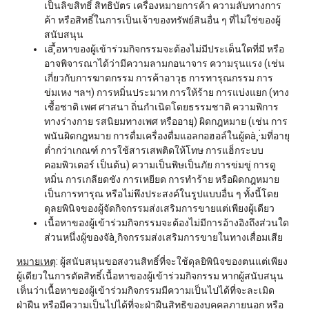
เป็นลิขสิทธิ์ สิทธิบัตร เครื่องหมายการค้า ความลับทางการ
ค้า หรือสิทธิ์ในการเป็นเจ้าของทรัพย์สินอื่น ๆ ที่ไม่ใช่ของผู้
สนับสนุน
เà¸ื้อหาของผู้เข้าร่วมกิจกรรมจะต้องไม่มีประเด็นใดที่มี หรือ
อาจพิจารณาได้ว่ามีความลามกอนาจาร ความรุนแรง (เช่น
เกี่ยวกับการฆาตกรรม การค้าอาวุธ การทารุณกรรม การ
ข่มเหง ฯลฯ) การหมิ่นประมาท การให้ร้าย การแบ่งแยก (ทาง
เชื้อชาติ เพศ ศาสนา ถิ่นกำเนิดโดยธรรมชาติ ความพิการ
ทางร่างกาย รสนิยมทางเพศ หรืออายุ) ผิดกฎหมาย (เช่น การ
พนันผิดกฎหมาย การดื่มเครื่องดื่มแอลกอฮอล์ในผู้ดà¸·่มที่อายุ
ต่ำกว่าเกณฑ์ การใช้สารเสพติดให้โทษ การแฮ็กระบบ
คอมพิวเตอร์ เป็นต้น) ความเป็นพิษเป็นภัย การข่มขู่ การดู
หมิ่น การเกลียดชัง การเหยียด การทำร้าย หรือผิดกฎหมาย
เป็นการทารุณ หรือไม่พึงประสงค์ในรูปแบบอื่น ๆ ทั้งนี้โดย
ดุลยพินิจของผู้จัดกิจกรรมส่งเสริมการขายแต่เพียงผู้เดียว
เนื้อหาของผู้เข้าร่วมกิจกรรมจะต้องไม่มีการอ้างอิงถึงส่วนใด
ส่วนหนึ่งผู้ของจัà¸กิจกรรมส่งเสริมการขายในทางเสื่อมเสีย
หมายเหตุ
: ผู้สนับสนุนขอสงวนสิทธิ์ที่จะใช้ดุลยิพินิจของตนแต่เพียง
ผู้เดียวในการตัดสิทธิ์เนื้อหาของผู้เข้าร่วมกิจกรรม หากผู้สนับสนุน
เห็นว่าเนื้อหาของผู้เข้าร่วมกิจกรรมมีความเป็นไปได้ที่จะละเมิด
ฝ่าฝืน หรือมีความเป็นไปได้ที่จะฝ่าฝืนสิทธิของบุคคลภายนอก หรือ