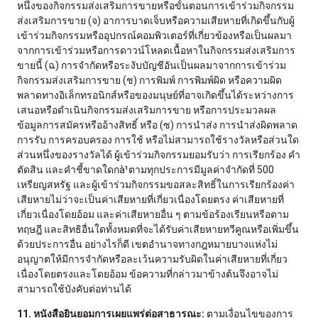
หนึ่งของกิจกรรมส่งเสริมการขายหรือขั้นตอนการเข้าร่วมกิจกรรม
ส่งเสริมการขาย (จ) อาการบาดเจ็บหรือความเสียหายที่เกิดขึ้นกับผู้
เข้าร่วมกิจกรรมหรืออุปกรณ์คอมพิวเตอร์ที่เกี่ยวข้องหรือเป็นผลมา
จากการเข้าร่วมหรือการดาวน์โหลดเนื้อหาในกิจกรรมส่งเสริมการ
ขายนี้ (ฉ) การจำกัดหรือระงับบัญชีอันเป็นผลมาจากการเข้าร่วม
กิจกรรมส่งเสริมการขาย (ช) การพิมพ์ การพิมพ์ผิด หรือความผิด
พลาดทางอิเล็กทรอนิกส์หรือของมนุษย์ที่อาจเกิดขึ้นได้ระหว่างการ
เสนอหรือดำเนินกิจกรรมส่งเสริมการขาย หรือการประมวลผล
ข้อมูลการสมัครหรืออ้างสิทธิ์ หรือ (ซ) การนำส่ง การนำส่งผิดพลาด
การรับ การครอบครอง การใช้ หรือไม่สามารถใช้รางวัลหรือส่วนใด
ส่วนหนึ่งของรางวัลได้ ผู้เข้าร่วมกิจกรรมยอมรับว่า การเรียกร้อง คำ
ตัดสิน และคำชี้ขาดใดกà¹ตามทุกประการมีมูลค่าจำกัดที่ 500
เหรียญสหรัฐ และผู้เข้าร่วมกิจกรรมขอสละสิทธิ์ในการเรียกร้องค่า
เสียหายไม่ว่าจะเป็นค่าเสียหายที่เกี่ยวเนื่องโดยตรง ค่าเสียหายที่
เกี่ยวเนื่องโดยอ้อม และค่าเสียหายอื่น ๆ ตามข้อร้องเรียนหรือตาม
ทฤษฎี และสิทธิอื่นใดทั้งหมดที่จะได้รับค่าเสียหายทวีคูณหรือเพิ่มขึ้น
ด้วยประการอื่น อย่างไรก็ดี เขตอำนาจทางกฎหมายบางแห่งไม่
อนุญาตให้มีการจำกัดหรือละเว้นความรับผิดในค่าเสียหายที่เกี่ยว
เนื่องโดยตรงและโดยอ้อม ข้อความที่กล่าวมาข้างต้นจึงอาจไม่
สามารถใช้บังคับต่อท่านได้
11. หนังสือยินยอมการเผยแพร่ต่อสาธารณะ:
ตามเงื่อนไขของการ