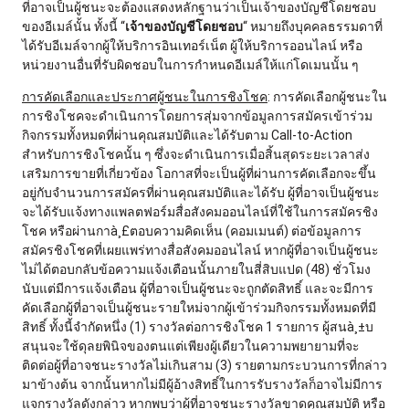
ที่อาจเป็นผู้ชนะจะต้องแสดงหลักฐานว่าเป็นเจ้าของบัญชีโดยชอบ
ของอีเมล์นั้น ทั้งนี้ “
เจ้าของบัญชีโดยชอบ
“ หมายถึงบุคคลธรรมดาที่
ได้รับอีเมล์จากผู้ให้บริการอินเทอร์เน็ต ผู้ให้บริการออนไลน์ หรือ
หน่วยงานอื่นที่รับผิดชอบในการกำหนดอีเมล์ให้แก่โดเมนนั้น ๆ
การคัดเลือกและประกาศผู้ชนะในการชิงโชค
: การคัดเลือกผู้ชนะใน
การชิงโชคจะดำเนินการโดยการสุ่มจากข้อมูลการสมัครเข้าร่วม
กิจกรรมทั้งหมดที่ผ่านคุณสมบัติและได้รับตาม Call-to-Action
สำหรับการชิงโชคนั้น ๆ ซึ่งจะดำเนินการเมื่อสิ้นสุดระยะเวลาส่ง
เสริมการขายที่เกี่ยวข้อง โอกาสที่จะเป็นผู้ที่ผ่านการคัดเลือกจะขึ้น
อยู่กับจำนวนการสมัครที่ผ่านคุณสมบัติและได้รับ ผู้ที่อาจเป็นผู้ชนะ
จะได้รับแจ้งทางแพลตฟอร์มสื่อสังคมออนไลน์ที่ใช้ในการสมัครชิง
โชค หรือผ่านกาà¸£ตอบความคิดเห็น (คอมเมนต์) ต่อข้อมูลการ
สมัครชิงโชคที่เผยแพร่ทางสื่อสังคมออนไลน์ หากผู้ที่อาจเป็นผู้ชนะ
ไม่ได้ตอบกลับข้อความแจ้งเตือนนั้นภายในสี่สิบแปด (48) ชั่วโมง
นับแต่มีการแจ้งเตือน ผู้ที่อาจเป็นผู้ชนะจะถูกตัดสิทธิ์ และจะมีการ
คัดเลือกผู้ที่อาจเป็นผู้ชนะรายใหม่จากผู้เข้าร่วมกิจกรรมทั้งหมดที่มี
สิทธิ์ ทั้งนี้จำกัดหนึ่ง (1) รางวัลต่อการชิงโชค 1 รายการ ผู้สนà¸±บ
สนุนจะใช้ดุลยพินิจของตนแต่เพียงผู้เดียวในความพยายามที่จะ
ติดต่อผู้ที่อาจชนะรางวัลไม่เกินสาม (3) รายตามกระบวนการที่กล่าว
มาข้างต้น จากนั้นหากไม่มีผู้อ้างสิทธิ์ในการรับรางวัลก็อาจไม่มีการ
แจกรางวัลดังกล่าว หากพบว่าผู้ที่อาจชนะรางวัลขาดคุณสมบัติ หรือ