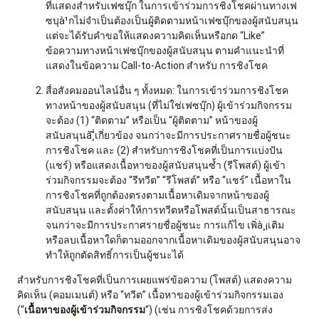
ที่แสดงสำหรับเฟซบุ๊ก ในการเข้าร่วมการชิงโชคผ่านทางเฟ
ซบุà¹กไม่จำเป็นต้องเป็นผู้ติดตามหน้าเฟซบุ๊กของผู้สนับสนุน
แต่จะได้รับคำขอให้แสดงความคิดเห็นหรือกด “Like”
ข้อความทางหน้าเฟซบุ๊กของผู้สนับสนุน ตามคำแนะนำที่
แสดงในข้อความ Call-to-Action สำหรับ การชิงโชค
สื่อสังคมออนไลน์อื่น ๆ ทั้งหมด: ในการเข้าร่วมการชิงโชค
ทางหน้าของผู้สนับสนุน (ที่ไม่ใช่เฟซบุ๊ก) ผู้เข้าร่วมกิจกรรม
จะต้อง (1) “ติดตาม” หรือเป็น “ผู้ติดตาม” หน้าของผู้
สนับสนุนà¸ี่เกี่ยวข้อง จนกว่าจะมีการประกาศรายชื่อผู้ชนะ
การชิงโชค และ (2) สำหรับการชิงโชคที่เป็นการแบ่งปัน
(แชร์) หรือแสดงเนื้อหาของผู้สนับสนุนซ้ำ (รีโพสต์) ผู้เข้า
ร่วมกิจกรรมจะต้อง “รีทวีต” “รีโพสต์” หรือ “แชร์” เนื้อหาใน
การชิงโชคที่ถูกต้องตรงตามเนื้อหาเดิมจากหน้าของผู้
สนับสนุน และตั้งค่าให้การทวีตหรือโพสต์นั้นเป็นสาธารณะ
จนกว่าจะมีการประกาศรายชื่อผู้ชนะ การแก้ไข เพิ่à¸¡เติม
หรือลบเนื้อหาใดก็ตามออกจากเนื้อหาเดิมของผู้สนับสนุนอาจ
ทำให้ถูกตัดสิทธิ์การเป็นผู้ชนะได้
สำหรับการชิงโชคที่เป็นการเผยแพร่ข้อความ (โพสต์) แสดงความ
คิดเห็น (คอมเมนต์) หรือ “ทวีต” เนื้อหาของผู้เข้าร่วมกิจกรรมเอง
(“
เนื้อหาของผู้เข้าร่วมกิจกรรม
“) (เช่น การชิงโชคด้วยการส่ง