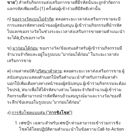
ขาย
“) สำหรับกิจกรรมส่งเสริมการขายที่มีรหัสนั้นจะถูกจำกัดการ
แลกรหัสเพียงหนึ่ง (1) ครั้งต่อผู้เข้าร่วมที่มีสิทธิเท่านั้น
ก)
ของรางวัลแบบไม่จำกัด
: ตลอดระยะเวลาส่งเสริมการขายจะมี
การแสดงรหัสทางหน้าของผู้สนับสนุน ผู้เข้าร่วมกิจกรรมที่นำรหัส
ไปแลกของรางวัลในช่วงระยะเวลาส่งเสริมการขายตามคำแนะนำ
จะได้à¸£ับของรางวัล
ข)
มาก่อนได้ก่อน
: ของรางวัล/ข้อเสนอสำหรับผู้เข้าร่วมกิจกรรมมี
จำนวนจำกัดและอยู่ในรูปแบบ “มาก่อนได้ก่อน” ในระยะเวลาส่ง
เสริมการขาย
ค) เกมล่าสมบัติ/
ปริศนาคำทาย
: ตลอดระยะเวลาส่งเสริมการขาย ผู้
สนับสนุนจะแสดงคำบอกใบ้หรือคำแนะนำสำหรับการค้นหาคำ
บอกใบ้เพิ่มเติมทางทางหน้าของผู้สนับสนุน ผู้เข้าร่วมกิจกรรมจะต้อง
ไขปรà¸´ศนาเพื่อให้ได้รหัสบางส่วน โดยจะจำกัดจำนวนผู้เข้าร่วม
กิจกรรมที่สามารถนำรหัสที่ครบถ้วนสมบูรณ์มาและรางวัล/ของที่
ระลึก/ข้อเสนอในรูปแบบ “มาก่อนได้ก่อน”
ง)
การชิงโชคแบบสุ่ม (“
การชิงโชค
“)
:
เฟซบุ๊ก: เฉพาะสำหรับเฟซบุ๊ก ท่านสามารถเข้าร่วมการชิง
โชคได้โดยปฏิบัติตามคำแนะนำในข้อความ Call-to-Action