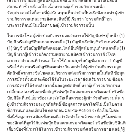
เสริมการขายอื่น ผู้สนับสนุนมีสิทธิ์แก้ไข ผสมผสาน ปรับเปลี่ยน
สแกน ทำซ้ำ หรือแก้ไขเนื้อหาของผู้เข้าร่วมกิจกรรมเพื่อ
วัตถุประสงค์ใดก็ตามที่ผู้สนับสนุนเห็นว่าจำเป็นหรือพึงกระทำ ผู้เข้า
ร่วมกิจกรรมแต่ละรายยังสละสิทธิ์à¸ี่เรียกว่า “ธรรมสิทธิ์” ทุก
ประการที่ตนมีในเนื้อหาของผู้เข้าร่วมกิจกรรมนั้น
ในการชิงโชค ผู้เข้าร่วมกิจกรรมจะสามารถใช้บัญชีเฟซบุ๊กหนึ่ง (1)
บัญชี หรือบัญชีอินสตาแกรมหนึ่ง (1) บัญชี หรือบัญชีทวิตเตอร์หนึ่ง
(1) บัญชี หรือบัญชีสื่อสังคมออนไลน์อื่นที่ผู้สนับสนุนกำหนดหนึ่ง (1)
บัญชี หากผู้เข้าร่วมกิจกรรมพยายามสมัครเข้าร่วมการชิงโชค
มากกว่าจำนวนที่กำหนด โดยใช้ตัวตนà¸«รือบัญชีมากกว่า 1 บัญชี
หรือใช้ตัวตนหรือบัญชีที่แตกต่างกัน จะทำให้ผู้เข้าร่วมกิจกรรมถูก
ตัดสิทธิ์จากการชิงโชคและกิจกรรมส่งเสริมการขายนั้นทันที ข้อมูล
การสมัครทั้งหมดจะต้องได้รับในระยะเวลาส่งเสริมการขาย ข้อมูล
การสมัครที่ได้รับหลังจากนั้นจะถูกตัดสิทธิ์ หากผู้เข้าร่วมกิจกรรม
เปลี่ยนแปลงหรือลบชื่อบัญชีเฟซบุ๊ก อินสตาแกรม ทวิตเตอร์ หรือชื่อ
บัญชีอื่นที่เกà¸µ่ยวข้อง และ/หรือเนื้อหาของผู้เข้าร่วมกิจกรรมนั้น ๆ
ผู้เข้าร่วมกิจกรรมจะถูกตัดสิทธิ์ ข้อมูลการสมัครใดที่ไม่เป็นไปตาม
ข้อกำหนดและเงื่อนไข ตลอดจน Call-to-Action จะถือเป็นโมฆะ
ทั้งนี้ข้อมูลการสมัครทั้งหมดถือว่าจัดทำโดยเจ้าของบัญชีโดยชอบ
ของอีเมล์ที่ผูกไว้กับเฟซบุ๊ก อินสตาแกรม ทวิตเตอร์ หรือชื่อบัญชีอื่นที่
เกี่ยวข้องที่นำมาใช้ในการเข้าร่วมกิจกรรมส่งเสริมการขาย แลà¸°ผู้