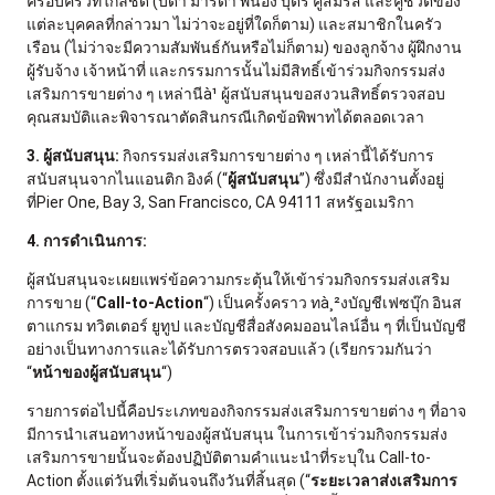
ครอบครัวที่ใกล้ชิด (บิดา มารดา พี่น้อง บุตร คู่สมรส และคู่ชีวิตของ
แต่ละบุคคลที่กล่าวมา ไม่ว่าจะอยู่ที่ใดก็ตาม) และสมาชิกในครัว
เรือน (ไม่ว่าจะมีความสัมพันธ์กันหรือไม่ก็ตาม) ของลูกจ้าง ผู้ฝึกงาน
ผู้รับจ้าง เจ้าหน้าที่ และกรรมการนั้นไม่มีสิทธิ์เข้าร่วมกิจกรรมส่ง
เสริมการขายต่าง ๆ เหล่านีà¹ ผู้สนับสนุนขอสงวนสิทธิ์ตรวจสอบ
คุณสมบัติและพิจารณาตัดสินกรณีเกิดข้อพิพาทได้ตลอดเวลา
3. ผู้สนับสนุน:
กิจกรรมส่งเสริมการขายต่าง ๆ เหล่านี้ได้รับการ
สนับสนุนจากไนแอนติก อิงค์ (“
ผู้สนับสนุน
”) ซึ่งมีสำนักงานตั้งอยู่
ที่Pier One, Bay 3, San Francisco, CA 94111 สหรัฐอเมริกา
4. การดำเนินการ:
ผู้สนับสนุนจะเผยแพร่ข้อความกระตุ้นให้เข้าร่วมกิจกรรมส่งเสริม
การขาย (“
Call-to-Action
“) เป็นครั้งคราว ทà¸²งบัญชีเฟซบุ๊ก อินส
ตาแกรม ทวิตเตอร์ ยูทูป และบัญชีสื่อสังคมออนไลน์อื่น ๆ ที่เป็นบัญชี
อย่างเป็นทางการและได้รับการตรวจสอบแล้ว (เรียกรวมกันว่า
“
หน้าของผู้สนับสนุน
“)
รายการต่อไปนี้คือประเภทของกิจกรรมส่งเสริมการขายต่าง ๆ ที่อาจ
มีการนำเสนอทางหน้าของผู้สนับสนุน ในการเข้าร่วมกิจกรรมส่ง
เสริมการขายนั้นจะต้องปฏิบัติตามคำแนะนำที่ระบุใน Call-to-
Action ตั้งแต่วันที่เริ่มต้นจนถึงวันที่สิ้นสุด (“
ระยะเวลาส่งเสริมการ