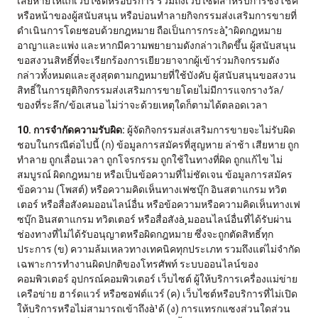
เสียหายให้แก่เว็บไซต์หรือบริการ รวมถึงเว็บไซต์สำหรับการชิงโชค
หรือหน้าของผู้สนับสนุน หรือบ่อนทำลายกิจกรรมส่งเสริมการขายที่
ดำเนินการโดยชอบด้วยกฎหมาย ถือเป็นการกระà¸ำผิดกฎหมาย
อาญาและแพ่ง และหากมีความพยายามดังกล่าวเกิดขึ้น ผู้สนับสนุน
ขอสงวนสิทธิ์ที่จะเรียกร้องการเยียวยาจากผู้เข้าร่วมกิจกรรมดัง
กล่าวทั้งหมดและสูงสุดตามกฎหมายที่ใช้บังคับ ผู้สนับสนุนขอสงวน
สิทธิ์ในการยุติกิจกรรมส่งเสริมการขายโดยไม่มีการแจกรางวัล/
ของที่ระลึก/ข้อเสนอ ไม่ว่าจะด้วยเหตุใดก็ตามได้ตลอดเวลา
10. การจำกัดความรับผิด:
ผู้จัดกิจกรรมส่งเสริมการขายจะไม่รับผิด
ชอบในกรณีต่อไปนี้ (ก) ข้อมูลการสมัครที่สูญหาย ล่าช้า เสียหาย ถูก
ทำลาย ถูกเลื่อนเวลา ถูกโจรกรรม ถูกใช้ในทางที่ผิด ถูกแก้ไข ไม่
สมบูรณ์ ผิดกฎหมาย หรือเป็นข้อความที่ไม่ชัดเจน ข้อมูลการสมัคร
ข้อความ (โพสต์) หรือความคิดเห็นทางเฟซบุ๊ก อินสตาแกรม ทวิต
เตอร์ หรือสื่อสังคมออนไลน์อื่น หรือข้อความหรือความคิดเห็นทางเฟ
ซบุ๊ก อินสตาแกรม ทวิตเตอร์ หรือสื่อสังà¸มออนไลน์อื่นที่ได้รับผ่าน
ช่องทางที่ไม่ได้รับอนุญาตหรือผิดกฎหมาย ซึ่งจะถูกตัดสิทธิ์ทุก
ประการ (ข) ความล้มเหลวทางเทคนิคทุกประเภท รวมถึงแต่ไม่จำกัด
เฉพาะการทำงานผิดปกติของโทรศัพท์ ระบบออนไลน์ของ
คอมพิวเตอร์ อุปกรณ์คอมพิวเตอร์ เว็บไซต์ ผู้ให้บริการเครื่องแม่ข่าย
เครือข่าย ฮาร์ดแวร์ หรือซอฟต์แวร์ (ค) เว็บไซต์หรือบริการที่ไม่เปิด
ให้บริการหรือไม่สามารถเข้าถึงà¹ด้ (ง) การแทรกแซงส่วนใดส่วน