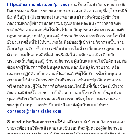
https://nianticlabs.com/privacy
รวมถึงแต่ไม่จำกัดเฉพาะการจัด
กิจกรรมส่งเสริมการขายและการตรวจสอบตัวตน อายุ ที่อยู่ไปรษณีย์
อีเมล์ชื่อผู้ใช้ (Username) และหมายเลขโทรศัพท์ของผู้เข้าร่วม
กิจกรรมหากผู้เข้าร่วมกิจกรรมมีคุณสมบัติที่จะชนะรางวัล/ของที่
ระลึก/ข้อเสนอ และเพื่อให้เป็นไปตามวัตถุประสงค์ทางการตลาดที่
กฎหมายอนุญาต ข้à¸­มูลของผู้เข้าร่วมกิจกรรมอาจมีการถ่ายโอนไป
ยังประเทศอื่นที่ไม่ใช่ประเทศถิ่นที่อยู่ของผู้เข้าร่วมกิจกรรมนั้น รวม
ถึงสหรัฐอเมริกา ซึ่งประเทศอื่นนั้นอาจไม่มีระเบียบและกฎหมายว่า
ด้วยความเป็นส่วนตัวที่คล้ายหรือถือได้ว่าเพียงพอ เมื่อเทียบกับ
ประเทศถิ่นที่อยู่ของผู้เข้าร่วมกิจกรรม ผู้สนับสนุนจะไม่รับผิดชอบต่อ
ข้อมูลที่ผู้ให้บริการซึ่งเป็นบุคคลภายนอกเป็นà¸ู้เก็บรวบรวม หรือ
แนวทางปฏิบัติว่าด้วยความเป็นส่วนตัวที่ผู้ให้บริการซึ่งเป็นบุคคล
ภายนอกใช้สำหรับการเข้าร่วมกิจกรรม เช่นเฟซบุ๊ก อินสตาแกรม
ทวิตเตอร์ และผู้ให้บริการสื่อสังคมออนไลน์อื่นที่เกี่ยวข้อง ผู้เข้าร่วม
กิจกรรมมีสิทธิ์ร้องขอการเข้าถึง ทบทวน แก้ไข หรือลบข้อมูลส่วน
บุคคลที่เกี่ยวกับกิจกรรมส่งเสริมการขายที่อยู่ในความครอบครอง
ของผู้สนับสนุน โดยทำเป็นหนังสือมายังผู้สนับสนุนได้ทาง
contests@nianticlabs.com
8. การรับประกันและการชดใช้ค่าเสียหาย:
ผู้เข้าร่วมกิจกรรมแต่ละ
รายจะต้องชดใช้ค่าเสียหาย และยินยอมที่จะคุ้มครองผู้จัดกิจกรรม