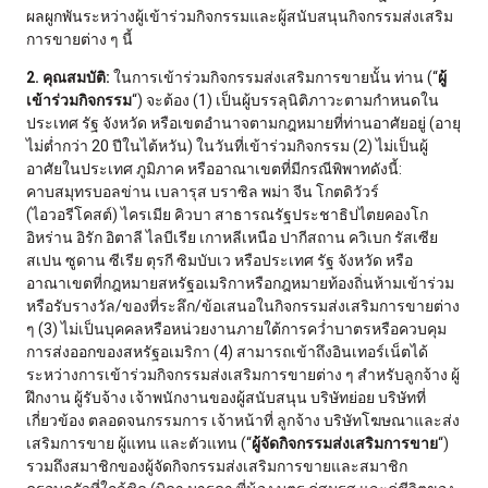
ผลผูกพันระหว่างผู้เข้าร่วมกิจกรรมและผู้สนับสนุนกิจกรรมส่งเสริม
การขายต่าง ๆ นี้
2.
คุณสมบัติ:
ในการเข้าร่วมกิจกรรมส่งเสริมการขายนั้น ท่าน (“
ผู้
เข้าร่วมกิจกรรม
“) จะต้อง (1) เป็นผู้บรรลุนิติภาวะตามกำหนดใน
ประเทศ รัฐ จังหวัด หรือเขตอำนาจตามกฎหมายที่ท่านอาศัยอยู่ (อายุ
ไม่ต่ำกว่า 20 ปีในไต้หวัน) ในวันที่เข้าร่วมกิจกรรม (2) ไม่เป็นผู้
อาศัยในประเทศ ภูมิภาค หรืออาณาเขตที่มีกรณีพิพาทดังนี้:
คาบสมุทรบอลข่าน เบลารุส บราซิล พม่า จีน โกตดิวัวร์
(ไอวอรีโคสต์) ไครเมีย คิวบา สาธารณรัฐประชาธิปไตยคองโก
อิหร่าน อิรัก อิตาลี ไลบีเรีย เกาหลีเหนือ ปากีสถาน ควิเบก รัสเซีย
สเปน ซูดาน ซีเรีย ตุรกี ซิมบับเว หรือประเทศ รัฐ จังหวัด หรือ
อาณาเขตที่กฎหมายสหรัฐอเมริกาหรือกฎหมายท้องถิ่นห้ามเข้าร่วม
หรือรับรางวัล/ของที่ระลึก/ข้อเสนอในกิจกรรมส่งเสริมการขายต่าง
ๆ (3) ไม่เป็นบุคคลหรือหน่วยงานภายใต้การคว่ำบาตรหรือควบคุม
การส่งออกของสหรัฐอเมริกา (4) สามารถเข้าถึงอินเทอร์เน็ตได้
ระหว่างการเข้าร่วมกิจกรรมส่งเสริมการขายต่าง ๆ สำหรับลูกจ้าง ผู้
ฝึกงาน ผู้รับจ้าง เจ้าพนักงานของผู้สนับสนุน บริษัทย่อย บริษัทที่
เกี่ยวข้อง ตลอดจนกรรมการ เจ้าหน้าที่ ลูกจ้าง บริษัทโฆษณาและส่ง
เสริมการขาย ผู้แทน และตัวแทน (“
ผู้จัดกิจกรรมส่งเสริมการขาย
“)
รวมถึงสมาชิกของผู้จัดกิจกรรมส่งเสริมการขายและสมาชิก