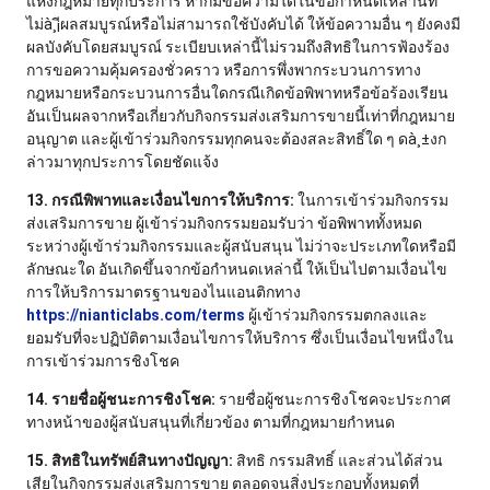
แห่งกฎหมายทุกประการ หากมีข้อความใดในข้อกำหนดเหล่านี้ที่
ไม่à¸¡ีผลสมบูรณ์หรือไม่สามารถใช้บังคับได้ ให้ข้อความอื่น ๆ ยังคงมี
ผลบังคับโดยสมบูรณ์ ระเบียบเหล่านี้ไม่รวมถึงสิทธิในการฟ้องร้อง
การขอความคุ้มครองชั่วคราว หรือการพึ่งพากระบวนการทาง
กฎหมายหรือกระบวนการอื่นใดกรณีเกิดข้อพิพาทหรือข้อร้องเรียน
อันเป็นผลจากหรือเกี่ยวกับกิจกรรมส่งเสริมการขายนี้เท่าที่กฎหมาย
อนุญาต และผู้เข้าร่วมกิจกรรมทุกคนจะต้องสละสิทธิ์ใด ๆ ดà¸±งก
ล่าวมาทุกประการโดยชัดแจ้ง
13. กรณีพิพาทและเงื่อนไขการให้บริการ:
ในการเข้าร่วมกิจกรรม
ส่งเสริมการขาย ผู้เข้าร่วมกิจกรรมยอมรับว่า ข้อพิพาททั้งหมด
ระหว่างผู้เข้าร่วมกิจกรรมและผู้สนับสนุน ไม่ว่าจะประเภทใดหรือมี
ลักษณะใด อันเกิดขึ้นจากข้อกำหนดเหล่านี้ ให้เป็นไปตามเงื่อนไข
การให้บริการมาตรฐานของไนแอนติกทาง
https://nianticlabs.com/terms
ผู้เข้าร่วมกิจกรรมตกลงและ
ยอมรับที่จะปฏิบัติตามเงื่อนไขการให้บริการ ซึ่งเป็นเงื่อนไขหนึ่งใน
การเข้าร่วมการชิงโชค
14. รายชื่อผู้ชนะการชิงโชค:
รายชื่อผู้ชนะการชิงโชคจะประกาศ
ทางหน้าของผู้สนับสนุนที่เกี่ยวข้อง ตามที่กฎหมายกำหนด
15. สิทธิในทรัพย์สินทางปัญญา:
สิทธิ กรรมสิทธิ์ และส่วนได้ส่วน
เสียในกิจกรรมส่งเสริมการขาย ตลอดจนสิ่งประกอบทั้งหมดที่