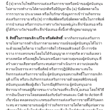
นี้ (จ) หากเว็บไซต์กิจกรรมส่งเสริมการขายหรือหน้าของผู้สนับสนุน
ไม่สามารถทำงานได้ตามปกติหรือมีปัญหาอื่น (ฉ) ข้อผิดพลาดใน
การรวบรวม ประมวลผล หรือเก็บรักษาข้อมูลการเข้าร่วมกิจกรรม
ส่งเสริมการขาย หรือ (ช) การพิมพ์ผิดหรือข้อผิดพลาดอื่นในการพิมพ์
การนำเสนอ หรือการประกาศรางวัล/ของทà¸µ่ระลึก/ข้อเสนอ หรือ
ผู้ได้รับรางวัล/ของที่ระลึก/ข้อเสนอ ทั้งนี้เท่าที่กฎหมายอนุญาต
9. สิทธิ์ในการยกเลิก แก้ไข หรือตัดสิทธิ์:
หากกิจกรรมส่งเสริมการ
ขายไม่สามารถดำเนินการตามเจตนารมณ์ของผู้สนับสนุนได้ไม่ว่า
จะด้วยเหตุใดก็ตาม รวมถึงการติดไวรัสคอมพิวเตอร์ บั๊ก การขัด
ขวาง การแทรกแซงโดยไม่ได้รับอนุญาต การทุจริต ความล้มเหลว
ทางเทคนิค หรือเหตุอื่นใดนอกเหนือความควบคุมของผู้สนับสนุน ที่
สร้างความเสียหายหรือกระทบต่อการดำเนินการ ความปลอดภัย
ความเป็นธรรม ความซื่อสัตย์ หรือการปฏิบัติอันเหมาะสมใน
กิจกรรมส่งเสริมการขายนั้น ผู้สนับสนุนขอสงวนสิทธิ์ในการยกเลิก
ยุติ แก้ไข หรือระงับกิจกรรมส่งเสริมการขายด้วยดุลยพินิจของผู้
สนับสนุนแต่เพียงผู้เดียว ในกรณียุติกิจกรรม ผู้สนับสนุนอาจ
พิจารณากำหนดผู้ที่อาจชนะรางวัล/ของที่ระลึก/à¸้อเสนอ โดยใช้วิธี
การอันเป็นธรรมโดยสอดคล้องกับข้อกำหนดและ Call-to-Action ที่
เกี่ยวข้อง ตลอดจนประเภทของกิจกรรมส่งเสริมการขายที่ได้รับผลก
ระทบ ความพยายามของผู้เข้าร่วมกิจกรรมรายใดก็ตามที่มุ่งก่อความ