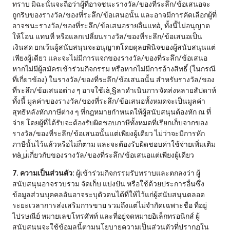
ทราบ มิฉะนั้นจะถือว่าผู้ที่อาจชนะรางวัล/ของที่ระลึก/ข้อเสนอจะ
ถูกริบของรางวัล/ของที่ระลึก/ข้อเสนอนั้น และอาจมีการคัดเลือกผู้ที่
อาจชนะรางวัล/ของที่ระลึก/ข้อเสนอรายอื่นแทà¸ ทั้งนี้ไม่อนุญาต
ให้โอน แทนที่ หรือแลกเปลี่ยนรางวัล/ของที่ระลึก/ข้อเสนอเป็น
เงินสด ยกเว้นผู้สนับสนุนจะอนุญาตโดยดุลยพินิจของผู้สนับสนุนแต่
เพียงผู้เดียว และจะไม่มีการแจกของรางวัล/ของที่ระลึก/ข้อเสนอ
หากไม่มีผู้สมัครเข้าร่วมกิจกรรม หรือหากไม่มีการอ้างสิทธิ์ (ในกรณี
ที่เกี่ยวข้อง) ในรางวัล/ของที่ระลึก/ข้อเสนอนั้น สำหรับรางวัล/ของ
ที่ระลึก/ข้อเสนอต่าง ๆ อาจใช้เà¸§ลาดำเนินการจัดส่งหลายสัปดาห์
ทั้งนี้ มูลค่าของรางวัล/ของที่ระลึก/ข้อเสนอทั้งหมดจะเป็นมูลค่า
สุทธิหลังหักภาษีต่าง ๆ ที่กฎหมายกำหนดให้ผู้สนับสนุนต้องหัก ณ ที่
จ่าย โดยผู้ที่ได้รับจะต้องรับผิดชอบภาษีทั้งหมดที่เรียกเก็บจากของ
รางวัล/ของที่ระลึก/ข้อเสนอนั้นแต่เพียงผู้เดียว ไม่ว่าจะมีการหัก
ภาษีนั้นไว้แล้วหรือไม่ก็ตาม และจะต้องรับผิดชอบค่าใช้จ่ายเพิ่มเติม
ทà¸µ่เกี่ยวกับของรางวัล/ของที่ระลึก/ข้อเสนอแต่เพียงผู้เดียว
7. ความเป็นส่วนตัว:
ผู้เข้าร่วมกิจกรรมรับทราบและตกลงว่า ผู้
สนับสนุนอาจรวบรวม จัดเก็บ แบ่งปัน หรือใช้ด้วยประการอื่นซึ่ง
ข้อมูลส่วนบุคคลอันอาจระบุตัวตนได้ที่ให้ไว้แก่ผู้สนับสนุนตลอด
ระยะเวลาการส่งเสริมการขาย รวมถึงแต่ไม่จำกัดเฉพาะชื่อ ที่อยู่
ไปรษณีย์ หมายเลขโทรศัพท์ และที่อยู่จดหมายอิเล็กทรอนิกส์ ผู้
สนับสนุนจะใช้ข้อมูลนี้ตามนโยบายความเป็นส่วนตัวที่ปรากฏใน