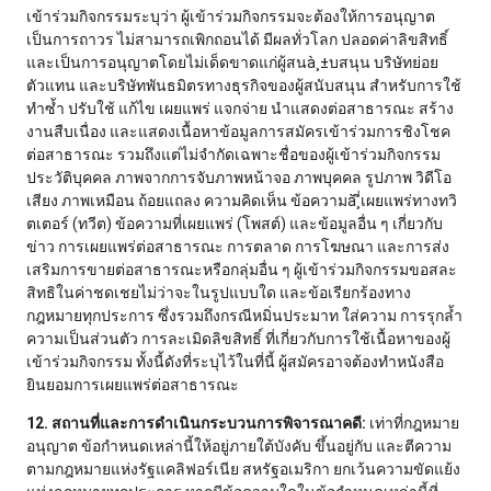
เข้าร่วมกิจกรรมระบุว่า ผู้เข้าร่วมกิจกรรมจะต้องให้การอนุญาต
เป็นการถาวร ไม่สามารถเพิกถอนได้ มีผลทั่วโลก ปลอดค่าลิขสิทธิ์
และเป็นการอนุญาตโดยไม่เด็ดขาดแก่ผู้สนà¸±บสนุน บริษัทย่อย
ตัวแทน และบริษัทพันธมิตรทางธุรกิจของผู้สนับสนุน สำหรับการใช้
ทำซ้ำ ปรับใช้ แก้ไข เผยแพร่ แจกจ่าย นำแสดงต่อสาธารณะ สร้าง
งานสืบเนื่อง และแสดงเนื้อหาข้อมูลการสมัครเข้าร่วมการชิงโชค
ต่อสาธารณะ รวมถึงแต่ไม่จำกัดเฉพาะชื่อของผู้เข้าร่วมกิจกรรม
ประวัติบุคคล ภาพจากการจับภาพหน้าจอ ภาพบุคคล รูปภาพ วิดีโอ
เสียง ภาพเหมือน ถ้อยแถลง ความคิดเห็น ข้อความà¸ี่เผยแพร่ทางทวิ
ตเตอร์ (ทวีต) ข้อความที่เผยแพร่ (โพสต์) และข้อมูลอื่น ๆ เกี่ยวกับ
ข่าว การเผยแพร่ต่อสาธารณะ การตลาด การโฆษณา และการส่ง
เสริมการขายต่อสาธารณะหรือกลุ่มอื่น ๆ ผู้เข้าร่วมกิจกรรมขอสละ
สิทธิในค่าชดเชยไม่ว่าจะในรูปแบบใด และข้อเรียกร้องทาง
กฎหมายทุกประการ ซึ่งรวมถึงกรณีหมิ่นประมาท ใส่ความ การรุกล้ำ
ความเป็นส่วนตัว การละเมิดลิขสิทธิ์ ที่เกี่ยวกับการใช้เนื้อหาของผู้
เข้าร่วมกิจกรรม ทั้งนี้ดังที่ระบุไว้ในที่นี้ ผู้สมัครอาจต้องทำหนังสือ
ยินยอมการเผยแพร่ต่อสาธารณะ
12. สถานที่และการดำเนินกระบวนการพิจารณาคดี:
เท่าที่กฎหมาย
อนุญาต ข้อกำหนดเหล่านี้ให้อยู่ภายใต้บังคับ ขึ้นอยู่กับ และตีความ
ตามกฎหมายแห่งรัฐแคลิฟอร์เนีย สหรัฐอเมริกา ยกเว้นความขัดแย้ง