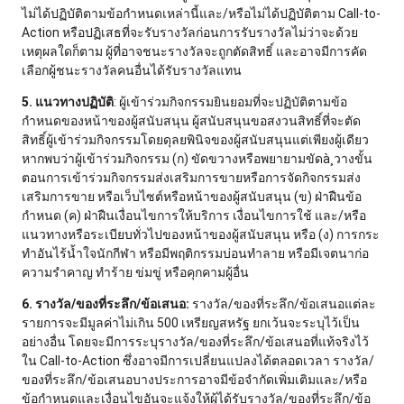
ไม่ได้ปฏิบัติตามข้อกำหนดเหล่านี้และ/หรือไม่ได้ปฏิบัติตาม Call-to-
Action หรือปฏิเสธที่จะรับรางวัลก่อนการรับรางวัลไม่ว่าจะด้วย
เหตุผลใดก็ตาม ผู้ที่อาจชนะรางวัลจะถูกตัดสิทธิ์ และอาจมีการคัด
เลือกผู้ชนะรางวัลคนอื่นได้รับรางวัลแทน
5. แนวทางปฏิบัติ
: ผู้เข้าร่วมกิจกรรมยินยอมที่จะปฏิบัติตามข้อ
กำหนดของหน้าของผู้สนับสนุน ผู้สนับสนุนขอสงวนสิทธิ์ที่จะตัด
สิทธิ์ผู้เข้าร่วมกิจกรรมโดยดุลยพินิจของผู้สนับสนุนแต่เพียงผู้เดียว
หากพบว่าผู้เข้าร่วมกิจกรรม (ก) ขัดขวางหรือพยายามขัดà¸วางขั้น
ตอนการเข้าร่วมกิจกรรมส่งเสริมการขายหรือการจัดกิจกรรมส่ง
เสริมการขาย หรือเว็บไซต์หรือหน้าของผู้สนับสนุน (ข) ฝ่าฝืนข้อ
กำหนด (ค) ฝ่าฝืนเงื่อนไขการให้บริการ เงื่อนไขการใช้ และ/หรือ
แนวทางหรือระเบียบทั่วไปของหน้าของผู้สนับสนุน หรือ (ง) การกระ
ทำอันไร้น้ำใจนักกีฬา หรือมีพฤติกรรมบ่อนทำลาย หรือมีเจตนาก่อ
ความรำคาญ ทำร้าย ข่มขู่ หรือคุกคามผู้อื่น
6. รางวัล/ของที่ระลึก/ข้อเสนอ:
รางวัล/ของที่ระลึก/ข้อเสนอแต่ละ
รายการจะมีมูลค่าไม่เกิน 500 เหรียญสหรัฐ ยกเว้นจะระบุไว้เป็น
อย่างอื่น โดยจะมีการระบุรางวัล/ของที่ระลึก/ข้อเสนอที่แท้จริงไว้
ใน Call-to-Action ซึ่งอาจมีการเปลี่ยนแปลงได้ตลอดเวลา รางวัล/
ของที่ระลึก/ข้อเสนอบางประการอาจมีข้อจำกัดเพิ่มเติมและ/หรือ
ข้อกำหนดและเงื่อนไขอันจะแจ้งให้ผู้ได้รับรางวัล/ของที่ระลึก/ข้อ