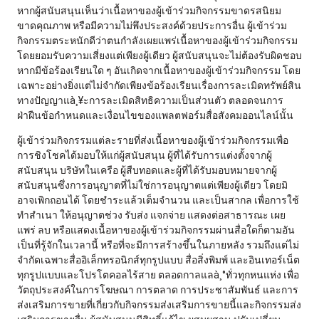
หากผู้สนับสนุนเห็นว่าเนื้อหาของผู้เข้าร่วมกิจกรรมขาดรสนิยม
ขาดคุณภาพ หรือมีความไม่พึงประสงค์ด้วยประการอื่น ผู้เข้าร่วม
กิจกรรมตระหนักดีว่าตนกำลังเผยแพร่เนื้อหาของผู้เข้าร่วมกิจกรรม
โดยยอมรับความเสี่ยงแต่เพียงผู้เดียว ผู้สนับสนุนจะไม่ต้องรับผิดชอบ
หากมีข้อร้องเรียนใด ๆ อันเกิดจากเนื้อหาของผู้เข้าร่วมกิจกรรม โดย
เฉพาะอย่างยิ่งแต่ไม่จำกัดเพียงข้อร้องเรียนเรื่องการละเมิดทรัพย์สิน
ทางปัญญาแà¸¥ะการละเมิดสิทธิความเป็นส่วนตัว ตลอดจนการ
ฝ่าฝืนข้อกำหนดและเงื่อนไขของแพลตฟอร์มสื่อสังคมออนไลน์นั้น
ผู้เข้าร่วมกิจกรรมแต่ละรายที่ส่งเนื้อหาของผู้เข้าร่วมกิจกรรมเพื่อ
การชิงโชคได้มอบให้แก่ผู้สนับสนุน ผู้ที่ได้รับการแต่งตั้งจากผู้
สนับสนุน บริษัทในเครือ ผู้สืบทอดและผู้ที่ได้รับมอบหมายจากผู้
สนับสนุนซึ่งการอนุญาตที่ไม่ใช่การอนุญาตแต่เพียงผู้เดียว โดยมิ
อาจเพิกถอนได้ โดยชำระแล้วเต็มจำนวน และเป็นสากล เพื่อการใช้
ทำสำเนา ให้อนุญาตช่วง รับส่ง แจกจ่าย แสดงต่อสาธารณะ เผย
แพร่ ลบ หรือแสดงเนื้อหาของผู้เข้าร่วมกิจกรรมผ่านสื่อใดก็ตามอัน
เป็นที่รู้จักในเวลานี้ หรือที่จะมีการสร้างขึ้นในภายหลัง รวมถึงแต่ไม่
จำกัดเฉพาะสื่ออิเล็กทรอนิกส์ทุกรูปแบบ สื่อสิ่งพิมพ์ และอินเทอร์เน็ต
ทุกรูปแบบและโปรโตคอลไร้สาย ตลอดกาลแลà¸°ทั่วทุกหนแห่ง เพื่อ
วัตถุประสงค์ในการโฆษณา การตลาด การประชาสัมพันธ์ และการ
ส่งเสริมการขายที่เกี่ยวกับกิจกรรมส่งเสริมการขายนี้และกิจกรรมส่ง